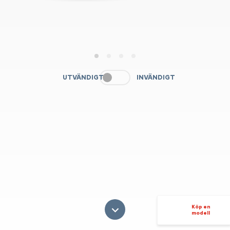
1
2
3
4
UTVÄNDIGT
INVÄNDIGT
Köp en
modell