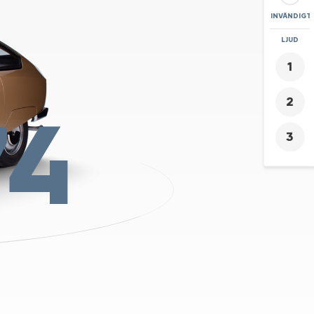
INVÄNDIGT
ZOOMA
LJUD
+
-
74