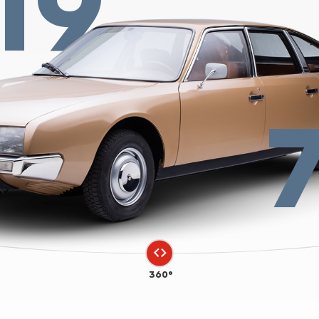
19
360°