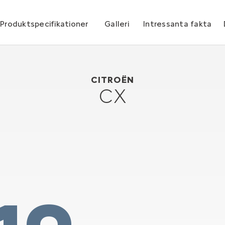
Produktspecifikationer
Galleri
Intressanta fakta
Citroën CX
1974
CITROËN
CX